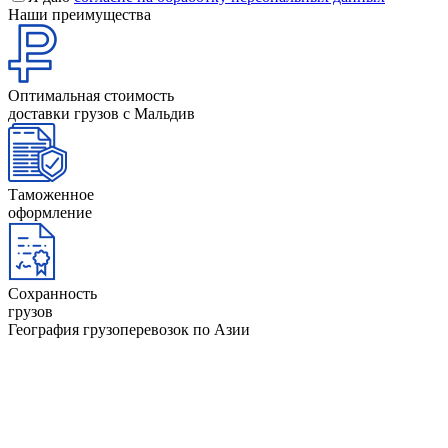
Наши преимущества
Оптимальная стоимость
доставки грузов с Мальдив
Таможенное
оформление
Сохранность
грузов
География грузоперевозок по Азии
ОАЭ
Афганистан
Йемен
Оман
Бангладеш
Камбоджа
Пакиста
Бахрейн
Катар
Саудовс