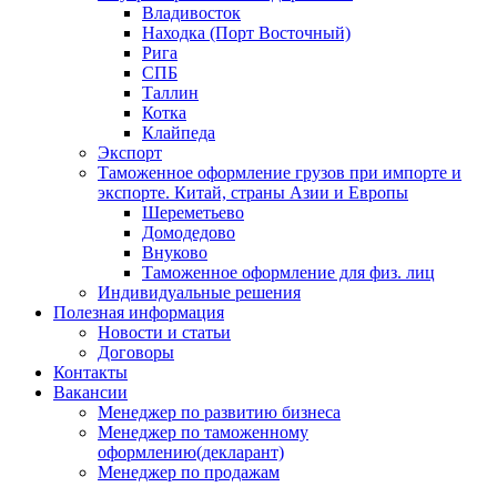
Владивосток
Находка (Порт Восточный)
Рига
СПБ
Таллин
Котка
Клайпеда
Экспорт
Таможенное оформление грузов при импорте и
экспорте. Китай, страны Азии и Европы
Шереметьево
Домодедово
Внуково
Таможенное оформление для физ. лиц
Индивидуальные решения
Полезная информация
Новости и статьи
Договоры
Контакты
Вакансии
Менеджер по развитию бизнеса
Менеджер по таможенному
оформлению(декларант)
Менеджер по продажам