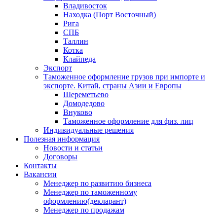
Владивосток
Находка (Порт Восточный)
Рига
СПБ
Таллин
Котка
Клайпеда
Экспорт
Таможенное оформление грузов при импорте и
экспорте. Китай, страны Азии и Европы
Шереметьево
Домодедово
Внуково
Таможенное оформление для физ. лиц
Индивидуальные решения
Полезная информация
Новости и статьи
Договоры
Контакты
Вакансии
Менеджер по развитию бизнеса
Менеджер по таможенному
оформлению(декларант)
Менеджер по продажам