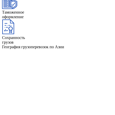
Таможенное
оформление
Сохранность
грузов
География грузоперевозок по Азии
Афганистан
Йемен
ОАЭ
Бангладеш
Камбоджа
Оман
Бахрейн
Катар
Пакиста
Бруней
Кипр
Саудовс
Бутан
Китай
Сингап
Вьетнам
Кувейт
Таджики
Гонконг
Лаос
Тайвань
Египет
Ливан
Тайланд
Индия
Малайзия
Туркмен
Индонезия
Мальдивы
Филипп
Иордания
Монголия
Шри-Ла
Ирак
Мьянма
Южная 