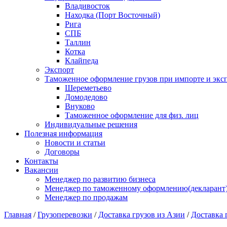
Владивосток
Находка (Порт Восточный)
Рига
СПБ
Таллин
Котка
Клайпеда
Экспорт
Таможенное оформление грузов при импорте и эксп
Шереметьево
Домодедово
Внуково
Таможенное оформление для физ. лиц
Индивидуальные решения
Полезная информация
Новости и статьи
Договоры
Контакты
Вакансии
Менеджер по развитию бизнеса
Менеджер по таможенному оформлению(декларант
Менеджер по продажам
Главная
/
Грузоперевозки
/
Доставка грузов из Азии
/
Доставка 