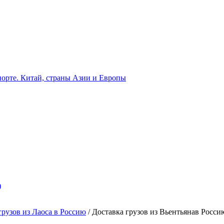
орте. Китай, страны Азии и Европы
)
грузов из Лаоса в Россию
/
Доставка грузов из Вьентьянав Росси