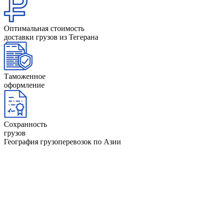
Оптимальная стоимость
доставки грузов из Тегерана
Таможенное
оформление
Сохранность
грузов
География грузоперевозок по Азии
ОАЭ
Афганистан
Йемен
Оман
Бангладеш
Камбоджа
Пакиста
Бахрейн
Катар
Саудовс
Бруней
Кипр
Аравия
Бутан
Китай
Сингап
Вьетнам
Кувейт