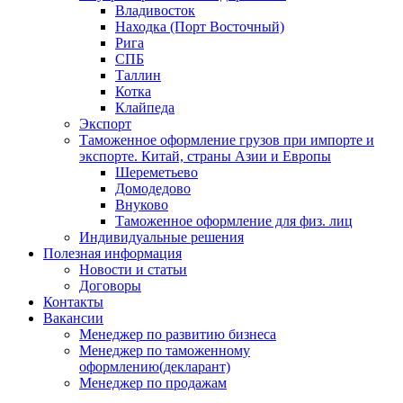
Владивосток
Находка (Порт Восточный)
Рига
СПБ
Таллин
Котка
Клайпеда
Экспорт
Таможенное оформление грузов при импорте и
экспорте. Китай, страны Азии и Европы
Шереметьево
Домодедово
Внуково
Таможенное оформление для физ. лиц
Индивидуальные решения
Полезная информация
Новости и статьи
Договоры
Контакты
Вакансии
Менеджер по развитию бизнеса
Менеджер по таможенному
оформлению(декларант)
Менеджер по продажам