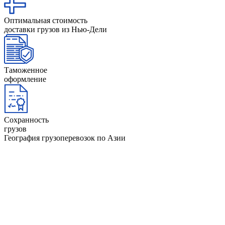
Оптимальная стоимость
доставки грузов из Нью-Дели
Таможенное
оформление
Сохранность
грузов
География грузоперевозок по Азии
ОАЭ
Афганистан
Йемен
Оман
Бангладеш
Камбоджа
Пакиста
Бахрейн
Катар
Саудовс
Бруней
Кипр
Аравия
Бутан
Китай
Сингап
Вьетнам
Кувейт
Таджики
Гонконг
Лаос