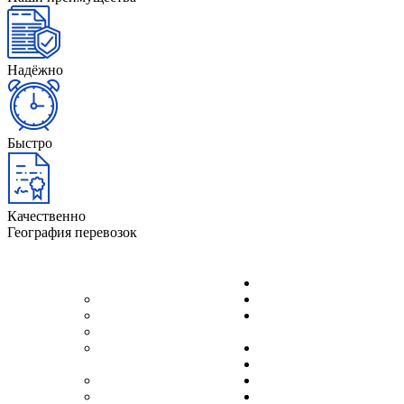
Надёжно
Быстро
Качественно
География перевозок
Краснодар
Архангельск
Красноярск
Астрахань
Нижний
Белгород
Новгород
Великий
Новороссийск
Новгород
Новосибирск
Волгоград
Омск
Воронеж
Оренбург