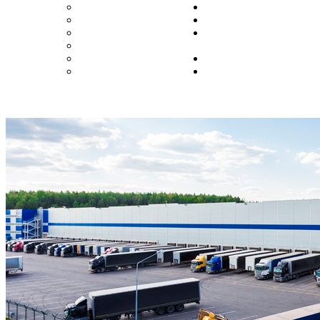
Екатеринбург
Пенза
Ижевск
Пермь
Иркутск
Ростов-на-
Казань
Дону
Калининград
Самара
Кемерово
Санкт-
Петербург