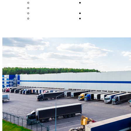
Иркутск
Ростов-на-
Казань
Дону
Калининград
Самара
Кемерово
Санкт-
Петербург