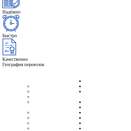
Надёжно
Быстро
Качественно
География перевозок
Краснодар
Архангельск
Красноярск
Астрахань
Нижний
Белгород
Новгород
Великий
Новороссийск
Новгород
Новосибирск
Волгоград
Омск
Воронеж
Оренбург
Екатеринбург
Пенза
Ижевск
Пермь