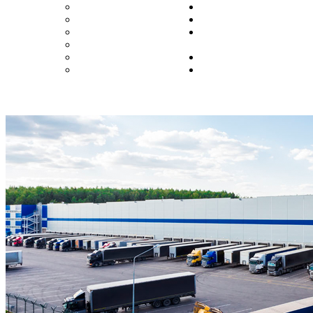
Екатеринбург
Пенза
Ижевск
Пермь
Иркутск
Ростов-на-
Казань
Дону
Калининград
Самара
Кемерово
Санкт-
Петербург