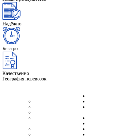
Надёжно
Быстро
Качественно
География перевозок
Краснодар
Архангельск
Красноярск
Астрахань
Нижний
Белгород
Новгород
Великий
Новороссийск
Новгород
Новосибирск
Волгоград
Омск
Воронеж
Оренбург