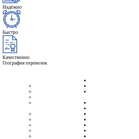
Надёжно
Быстро
Качественно
География перевозок
Краснодар
Архангельск
Красноярск
Астрахань
Нижний
Белгород
Новгород
Великий
Новороссийск
Новгород
Новосибирск
Волгоград
Омск
Воронеж
Оренбург
Екатеринбург
Пенза
Ижевск
Пермь
Иркутск
Ростов-на-