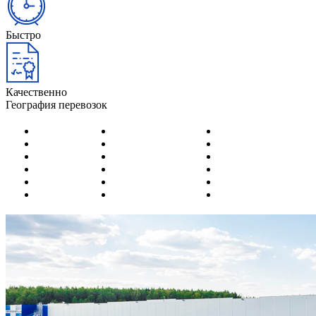
Быстро
Качественно
География перевозок
Актобе
Караганда
Семей
Актау
Кокшетау
Тылдыкорган
Алматы
Костанай
Тараз
Астана
Кызылорда
Темиртау
Атырау
Павлодар
Уральск
Капчагай
Петропавловск
Усть-Каменогорск