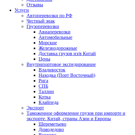
Отзывы
Услуги
Автоперевозки по РФ
Честный знак
Грузоперевозки
Авиаперевозки
Автомобильные
Морские
Железнодорожные
Доставка грузов из/в Китай
Цены
Внутрипортовое экспедирование
Владивосток
Находка (Порт Восточный)
Рига
СПБ
Таллин
Котка
Клайпеда
Экспорт
Таможенное оформление грузов при импорте и
экспорте. Китай, страны Азии и Европы
Шереметьево
Домодедово
Внуково