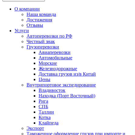
О компании
Наша команда
Достижения
Отзывы
Услуги
Автоперевозки по РФ
Честный знак
Грузоперевозки
Авиаперевозки
Автомобильные
Морские
Железнодорожные
Доставка грузов из/в Китай
Цены
Внутрипортовое экспедирование
Владивосток
Находка (Порт Восточный)
Рига
СПБ
Таллин
Котка
Клайпеда
Экспорт
Таможенное оформление грузов при импорте и