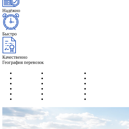
Надёжно
Быстро
Качественно
География перевозок
Актобе
Караганда
Семей
Актау
Кокшетау
Тылдыкорган
Алматы
Костанай
Тараз
Астана
Кызылорда
Темиртау
Атырау
Павлодар
Уральск
Капчагай
Петропавловск
Усть-Каменогорск