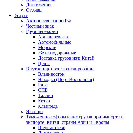
Достижения
Отзывы
Услуги
Автоперевозки по РФ
Честный знак
Грузоперевозки
Авиаперевозки
Автомобильные
Морские
Железнодорожные
Доставка грузов из/в Китай
Цены
Внутрипортовое экспедирование
Владивосток
Находка (Порт Восточный)
Рига
СПБ
Таллин
Котка
Клайпеда
Экспорт
Таможенное оформление грузов при импорте и
экспорте. Китай, страны Азии и Европы
Шереметьево
Домодедово