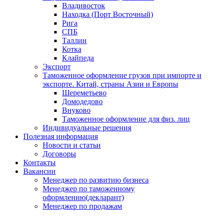
Владивосток
Находка (Порт Восточный)
Рига
СПБ
Таллин
Котка
Клайпеда
Экспорт
Таможенное оформление грузов при импорте и
экспорте. Китай, страны Азии и Европы
Шереметьево
Домодедово
Внуково
Таможенное оформление для физ. лиц
Индивидуальные решения
Полезная информация
Новости и статьи
Договоры
Контакты
Вакансии
Менеджер по развитию бизнеса
Менеджер по таможенному
оформлению(декларант)
Менеджер по продажам