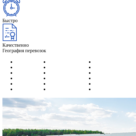
Быстро
Качественно
География перевозок
Актобе
Караганда
Семей
Актау
Кокшетау
Тылдыкорган
Алматы
Костанай
Тараз
Астана
Кызылорда
Темиртау
Атырау
Павлодар
Уральск
Капчагай
Петропавловск
Усть-Каменогорск