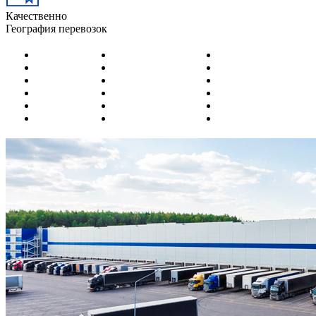
Качественно
География перевозок
Актобе
Караганда
Семей
Актау
Кокшетау
Тылдыкорган
Алматы
Костанай
Тараз
Астана
Кызылорда
Темиртау
Атырау
Павлодар
Уральск
Капчагай
Петропавловск
Усть-Каменогорск