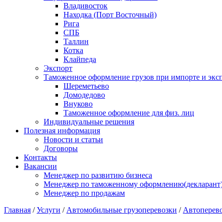
Владивосток
Находка (Порт Восточный)
Рига
СПБ
Таллин
Котка
Клайпеда
Экспорт
Таможенное оформление грузов при импорте и эксп
Шереметьево
Домодедово
Внуково
Таможенное оформление для физ. лиц
Индивидуальные решения
Полезная информация
Новости и статьи
Договоры
Контакты
Вакансии
Менеджер по развитию бизнеса
Менеджер по таможенному оформлению(декларант
Менеджер по продажам
Главная
/
Услуги
/
Автомобильные грузоперевозки
/
Автоперево