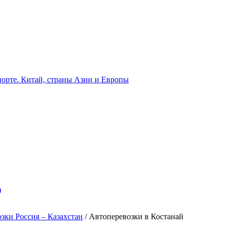
орте. Китай, страны Азии и Европы
)
зки Россия – Казахстан
/
Автоперевозки в Костанай