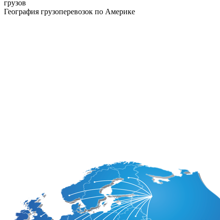
грузов
География грузоперевозок по Америке
Аргентина
Доминикана
Белиз
Канада
Боливия
Колумбия
Бразилия
Коста-Рика
Венесуэла
Куба
Гайана
Мексика
Гватемала
Никарагуа
Гондурас
Панама
Гаити
Парагвай