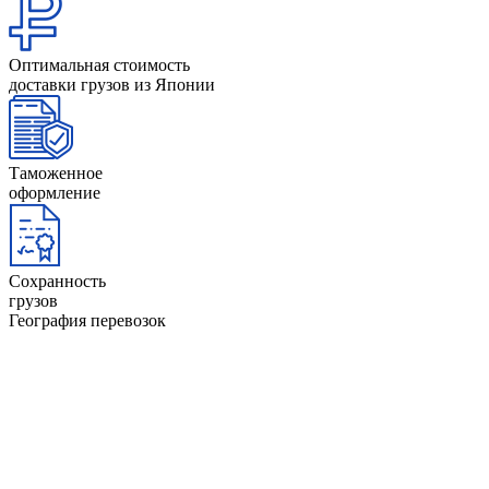
Оптимальная стоимость
доставки грузов из Японии
Таможенное
оформление
Сохранность
грузов
География перевозок
Аргентина
Доминикана
Белиз
Канада
Боливия
Колумбия
Бразилия
Коста-Рика