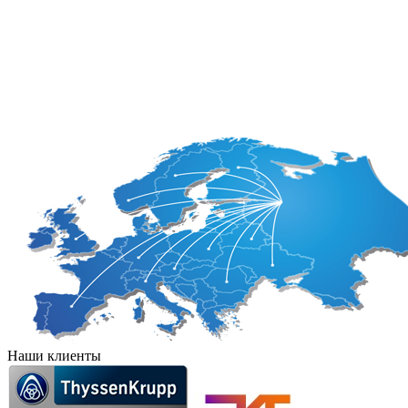
Венесуэла
Куба
Гайана
Мексика
Гватемала
Никарагуа
Гондурас
Панама
Гаити
Парагвай
Наши клиенты