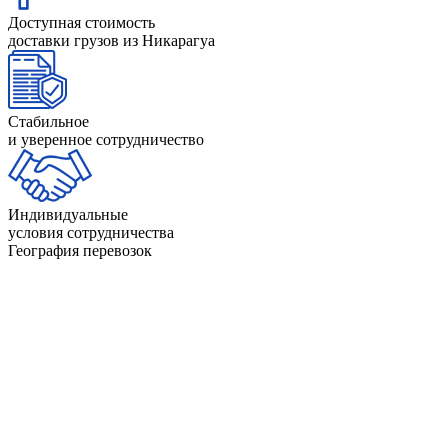
Доступная стоимость
доставки грузов из Никарагуа
Стабильное
и уверенное сотрудничество
Индивидуальные
условия сотрудничества
География перевозок
Аргентина
Доминикана
Белиз
Канада
Боливия
Колумбия
Бразилия
Коста-Рика
Венесуэла
Куба
Гайана
Мексика
Гватемала
Никарагуа