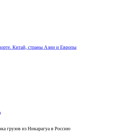
орте. Китай, страны Азии и Европы
)
вка грузов из Никарагуа в Россию