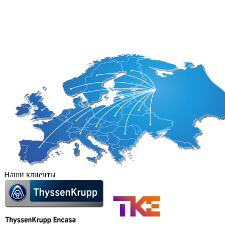
Гондурас
Панама
Гаити
Парагвай
Наши клиенты