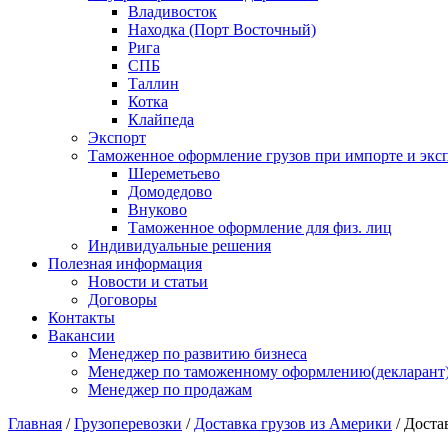
Владивосток
Находка (Порт Восточный)
Рига
СПБ
Таллин
Котка
Клайпеда
Экспорт
Таможенное оформление грузов при импорте и эксп
Шереметьево
Домодедово
Внуково
Таможенное оформление для физ. лиц
Индивидуальные решения
Полезная информация
Новости и статьи
Договоры
Контакты
Вакансии
Менеджер по развитию бизнеса
Менеджер по таможенному оформлению(декларант
Менеджер по продажам
Главная
/
Грузоперевозки
/
Доставка грузов из Америки
/
Доста