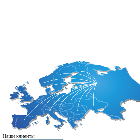
Боливия
Колумбия
Бразилия
Коста-Рика
Венесуэла
Куба
Гайана
Мексика
Гватемала
Никарагуа
Гондурас
Панама
Гаити
Парагвай
Наши клиенты