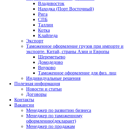
Владивосток
Находка (Порт Восточный)
Рига
СПБ
Таллин
Котка
Клайпеда
Экспорт
Таможенное оформление грузов при импорте и
экспорте. Китай, страны Азии и Европы
Шереметьево
Домодедово
Внуково
Таможенное оформление для физ. лиц
Индивидуальные решения
Полезная информация
Новости и статьи
Договоры
Контакты
Вакансии
Менеджер по развитию бизнеса
Менеджер по таможенному
оформлению(декларант)
Менеджер по продажам