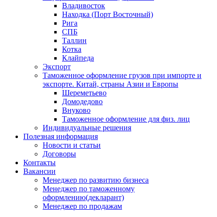
Владивосток
Находка (Порт Восточный)
Рига
СПБ
Таллин
Котка
Клайпеда
Экспорт
Таможенное оформление грузов при импорте и
экспорте. Китай, страны Азии и Европы
Шереметьево
Домодедово
Внуково
Таможенное оформление для физ. лиц
Индивидуальные решения
Полезная информация
Новости и статьи
Договоры
Контакты
Вакансии
Менеджер по развитию бизнеса
Менеджер по таможенному
оформлению(декларант)
Менеджер по продажам