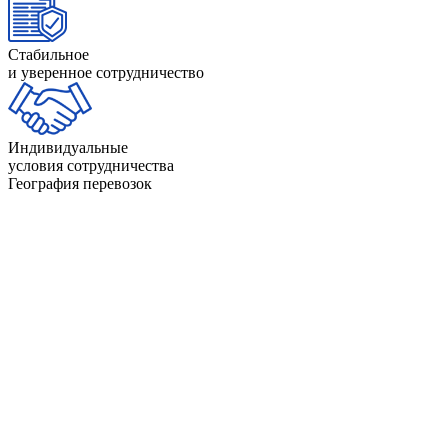
Стабильное
и уверенное сотрудничество
Индивидуальные
условия сотрудничества
География перевозок
Аргентина
Доминикана
Белиз
Канада
Боливия
Колумбия
Бразилия
Коста-Рика
Венесуэла
Куба
Гайана
Мексика
Гватемала
Никарагуа
Гондурас
Панама
Гаити
Парагвай