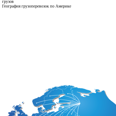
грузов
География грузоперевозок по Америке
Аргентина
Доминикана
Белиз
Канада
Боливия
Колумбия
Бразилия
Коста-Рика
Венесуэла
Куба
Гайана
Мексика
Гватемала
Никарагуа
Гондурас
Панама
Гаити
Парагвай