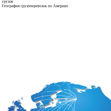
грузов
География грузоперевозок по Америке
Аргентина
Доминикана
Белиз
Канада
Боливия
Колумбия
Бразилия
Коста-Рика
Венесуэла
Куба
Гайана
Мексика
Гватемала
Никарагуа
Гондурас
Панама
Гаити
Парагвай