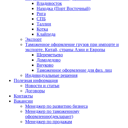
Владивосток
Находка (Порт Восточный)
Рига
СПБ
Таллин
Котка
Клайпеда
Экспорт
Таможенное оформление грузов при импорте и
экспорте. Китай, страны Азии и Европы
Шереметьево
Домодедово
Внуково
Таможенное оформление для физ. лиц
Индивидуальные решения
Полезная информация
Новости и статьи
Договоры
Контакты
Вакансии
Менеджер по развитию бизнеса
Менеджер по таможенному
оформлению(декларант)
Менеджер по продажам