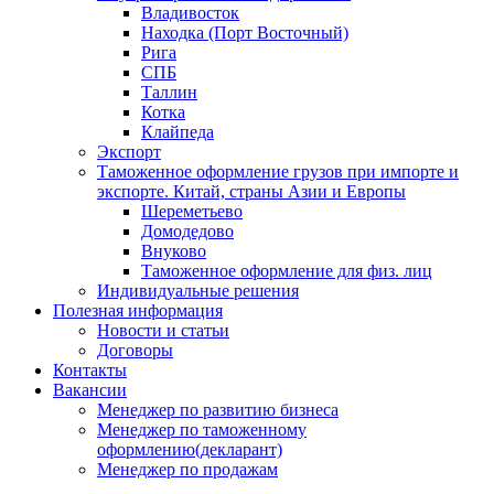
Владивосток
Находка (Порт Восточный)
Рига
СПБ
Таллин
Котка
Клайпеда
Экспорт
Таможенное оформление грузов при импорте и
экспорте. Китай, страны Азии и Европы
Шереметьево
Домодедово
Внуково
Таможенное оформление для физ. лиц
Индивидуальные решения
Полезная информация
Новости и статьи
Договоры
Контакты
Вакансии
Менеджер по развитию бизнеса
Менеджер по таможенному
оформлению(декларант)
Менеджер по продажам