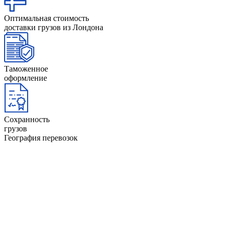
Оптимальная стоимость
доставки грузов из Лондона
Таможенное
оформление
Сохранность
грузов
География перевозок
Австрия
Исландия
Албания
Испания
Англия
Италия
АНдорра
Латвия
Бельгия
Литва
Болгария
Лихтенштейн
Босния и
Люксембург