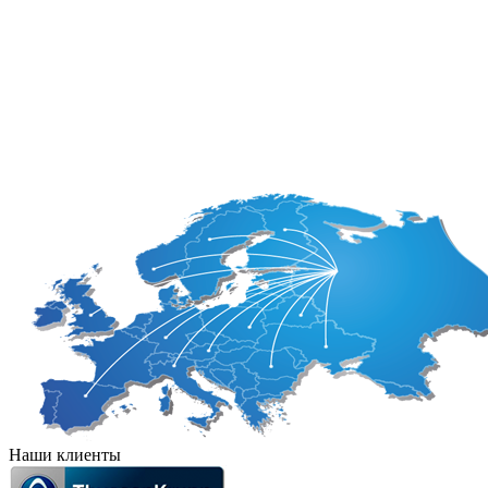
Герцеговина
Мальта
Великобритания
Нидерланды
Венгрия
Норвегия
Германия
Польша
Греция
Португалия
Дания
Румыния
Израиль
Сан-Марино
Ирландия
Наши клиенты