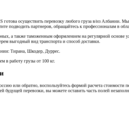
отова осуществить перевозку любого груза в/из Албании. Мы 
отите подводить партнеров, обращайтесь к профессионалам в об
рных, а также таможенным оформлением на регулярной основе уж
ерем выгодный вид транспорта и способ доставки.
ании: Тирана, Шкодер, Дуррес.
м в работу грузы от 100 кг.
ии
оссию или обратно, воспользуйтесь формой расчета стоимости п
талей будущей перевозки, вы можете оставить часть полей незап