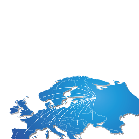
АНдорра
Латвия
Бельгия
Литва
Болгария
Лихтенштейн
Босния и Герцеговина
Люксембург
Великобритания
Мальта
Венгрия
Нидерланды
Германия
Норвегия
Греция
Польша
Дания
Португалия
Израиль
Румыния
Ирландия
Сан-Марино