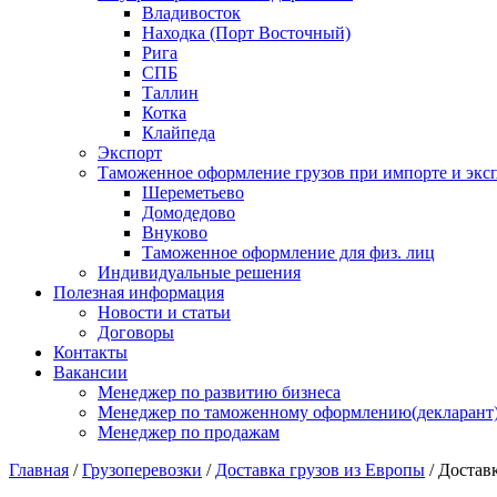
Владивосток
Находка (Порт Восточный)
Рига
СПБ
Таллин
Котка
Клайпеда
Экспорт
Таможенное оформление грузов при импорте и эксп
Шереметьево
Домодедово
Внуково
Таможенное оформление для физ. лиц
Индивидуальные решения
Полезная информация
Новости и статьи
Договоры
Контакты
Вакансии
Менеджер по развитию бизнеса
Менеджер по таможенному оформлению(декларант
Менеджер по продажам
Главная
/
Грузоперевозки
/
Доставка грузов из Европы
/
Достав