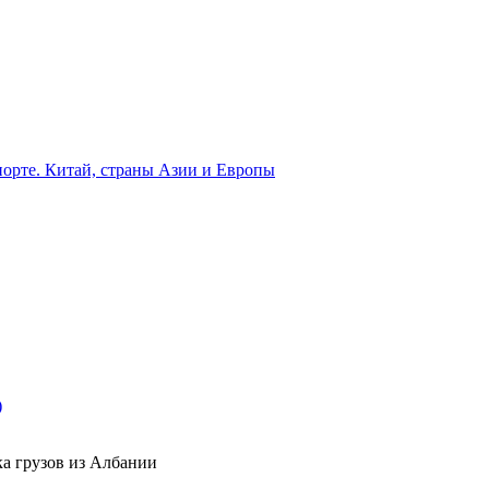
орте. Китай, страны Азии и Европы
)
ка грузов из Албании