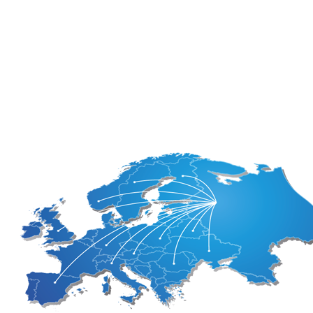
Болгария
Лихтенштейн
Босния и
Люксембург
Герцеговина
Мальта
Великобритания
Нидерланды
Венгрия
Норвегия
Германия
Польша
Греция
Португалия
Дания
Румыния
Израиль
Сан-Марино
Ирландия