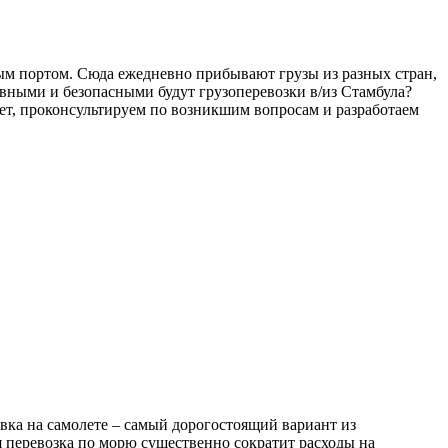
м портом. Сюда ежедневно прибывают грузы из разных стран,
тивными и безопасными будут грузоперевозки в/из Стамбула?
т, проконсультируем по возникшим вопросам и разработаем
вка на самолете – самый дорогостоящий вариант из
я перевозка по морю существенно сократит расходы на