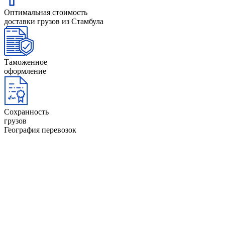
Оптимальная стоимость
доставки грузов из Стамбула
Таможенное
оформление
Сохранность
грузов
География перевозок
Австрия
Исландия
Албания
Испания
Англия
Италия
АНдорра
Латвия
Бельгия
Литва
Болгария
Лихтенштейн
Босния и Герцеговина
Люксембург
Великобритания
Мальта