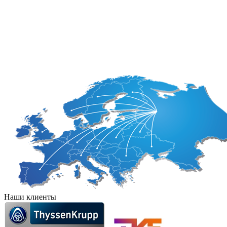
Венгрия
Нидерланды
Германия
Норвегия
Греция
Польша
Дания
Португалия
Израиль
Румыния
Ирландия
Сан-Марино
Наши клиенты