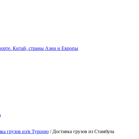
орте. Китай, страны Азии и Европы
)
ка грузов из/в Турцию
/
Доставка грузов из Стамбула