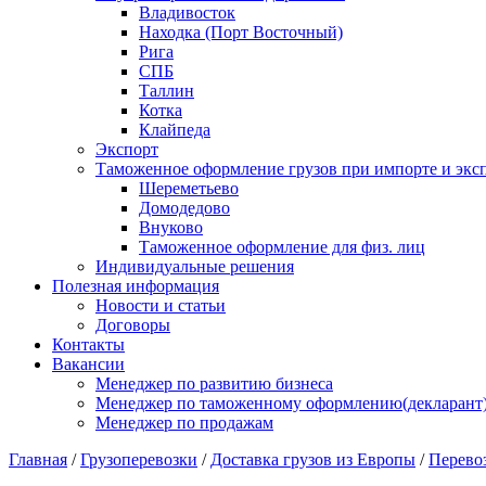
Владивосток
Находка (Порт Восточный)
Рига
СПБ
Таллин
Котка
Клайпеда
Экспорт
Таможенное оформление грузов при импорте и эксп
Шереметьево
Домодедово
Внуково
Таможенное оформление для физ. лиц
Индивидуальные решения
Полезная информация
Новости и статьи
Договоры
Контакты
Вакансии
Менеджер по развитию бизнеса
Менеджер по таможенному оформлению(декларант
Менеджер по продажам
Главная
/
Грузоперевозки
/
Доставка грузов из Европы
/
Перевоз