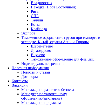
Владивосток
Находка (Порт Восточный)
Рига
СПБ
Таллин
Котка
Клайпеда
Экспорт
Таможенное оформление грузов при импорте и
экспорте. Китай, страны Азии и Европы
Шереметьево
Домодедово
Внуково
Таможенное оформление для физ. лиц
Индивидуальные решения
Полезная информация
Новости и статьи
Договоры
Контакты
Вакансии
Менеджер по развитию бизнеса
Менеджер по таможенному
оформлению(декларант)
Менеджер по продажам