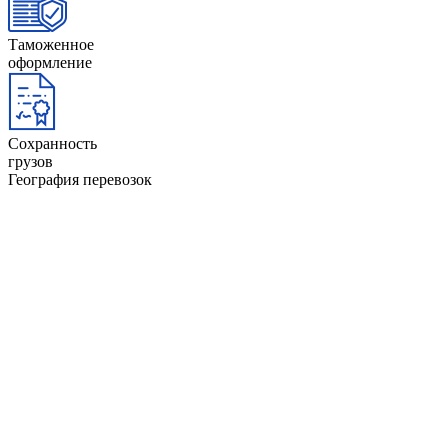
Таможенное
оформление
Сохранность
грузов
География перевозок
Австрия
Исландия
Албания
Испания
Англия
Италия
АНдорра
Латвия
Бельгия
Литва
Болгария
Лихтенштейн
Босния и
Люксембург
Герцеговина
Мальта
Великобритания
Нидерланды
Венгрия
Норвегия
Германия
Польша
Греция
Португалия