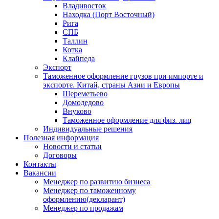
Владивосток
Находка (Порт Восточный)
Рига
СПБ
Таллин
Котка
Клайпеда
Экспорт
Таможенное оформление грузов при импорте и
экспорте. Китай, страны Азии и Европы
Шереметьево
Домодедово
Внуково
Таможенное оформление для физ. лиц
Индивидуальные решения
Полезная информация
Новости и статьи
Договоры
Контакты
Вакансии
Менеджер по развитию бизнеса
Менеджер по таможенному
оформлению(декларант)
Менеджер по продажам