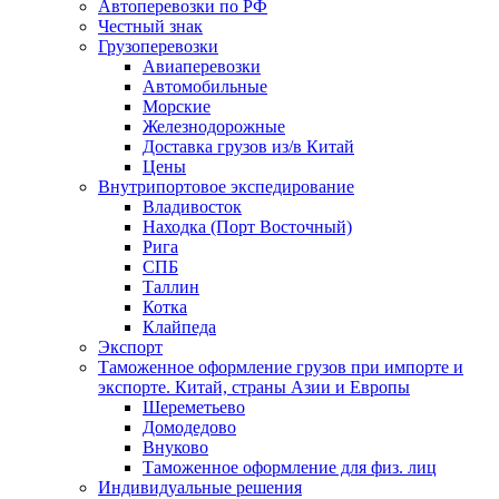
Автоперевозки по РФ
Честный знак
Грузоперевозки
Авиаперевозки
Автомобильные
Морские
Железнодорожные
Доставка грузов из/в Китай
Цены
Внутрипортовое экспедирование
Владивосток
Находка (Порт Восточный)
Рига
СПБ
Таллин
Котка
Клайпеда
Экспорт
Таможенное оформление грузов при импорте и
экспорте. Китай, страны Азии и Европы
Шереметьево
Домодедово
Внуково
Таможенное оформление для физ. лиц
Индивидуальные решения