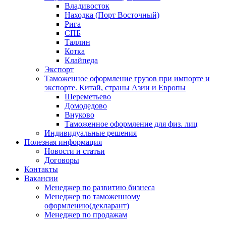
Владивосток
Находка (Порт Восточный)
Рига
СПБ
Таллин
Котка
Клайпеда
Экспорт
Таможенное оформление грузов при импорте и
экспорте. Китай, страны Азии и Европы
Шереметьево
Домодедово
Внуково
Таможенное оформление для физ. лиц
Индивидуальные решения
Полезная информация
Новости и статьи
Договоры
Контакты
Вакансии
Менеджер по развитию бизнеса
Менеджер по таможенному
оформлению(декларант)
Менеджер по продажам