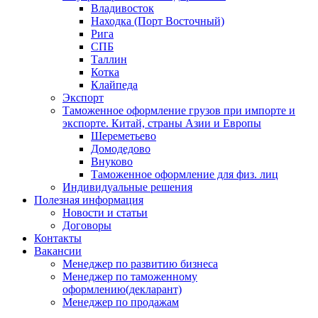
Владивосток
Находка (Порт Восточный)
Рига
СПБ
Таллин
Котка
Клайпеда
Экспорт
Таможенное оформление грузов при импорте и
экспорте. Китай, страны Азии и Европы
Шереметьево
Домодедово
Внуково
Таможенное оформление для физ. лиц
Индивидуальные решения
Полезная информация
Новости и статьи
Договоры
Контакты
Вакансии
Менеджер по развитию бизнеса
Менеджер по таможенному
оформлению(декларант)
Менеджер по продажам