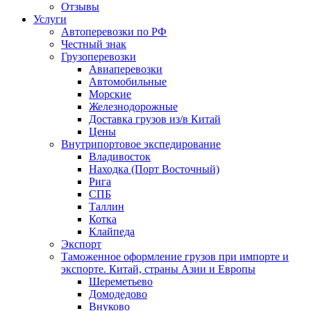
Отзывы
Услуги
Автоперевозки по РФ
Честный знак
Грузоперевозки
Авиаперевозки
Автомобильные
Морские
Железнодорожные
Доставка грузов из/в Китай
Цены
Внутрипортовое экспедирование
Владивосток
Находка (Порт Восточный)
Рига
СПБ
Таллин
Котка
Клайпеда
Экспорт
Таможенное оформление грузов при импорте и
экспорте. Китай, страны Азии и Европы
Шереметьево
Домодедово
Внуково