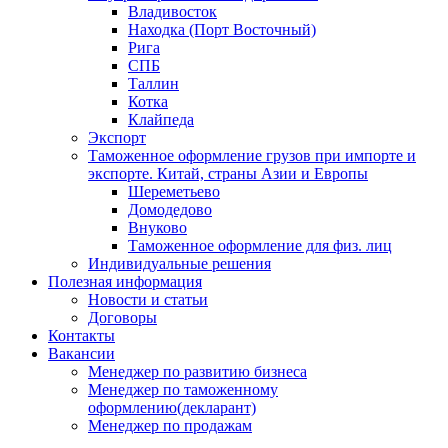
Владивосток
Находка (Порт Восточный)
Рига
СПБ
Таллин
Котка
Клайпеда
Экспорт
Таможенное оформление грузов при импорте и
экспорте. Китай, страны Азии и Европы
Шереметьево
Домодедово
Внуково
Таможенное оформление для физ. лиц
Индивидуальные решения
Полезная информация
Новости и статьи
Договоры
Контакты
Вакансии
Менеджер по развитию бизнеса
Менеджер по таможенному
оформлению(декларант)
Менеджер по продажам