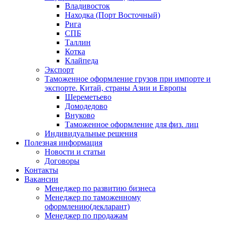
Владивосток
Находка (Порт Восточный)
Рига
СПБ
Таллин
Котка
Клайпеда
Экспорт
Таможенное оформление грузов при импорте и
экспорте. Китай, страны Азии и Европы
Шереметьево
Домодедово
Внуково
Таможенное оформление для физ. лиц
Индивидуальные решения
Полезная информация
Новости и статьи
Договоры
Контакты
Вакансии
Менеджер по развитию бизнеса
Менеджер по таможенному
оформлению(декларант)
Менеджер по продажам