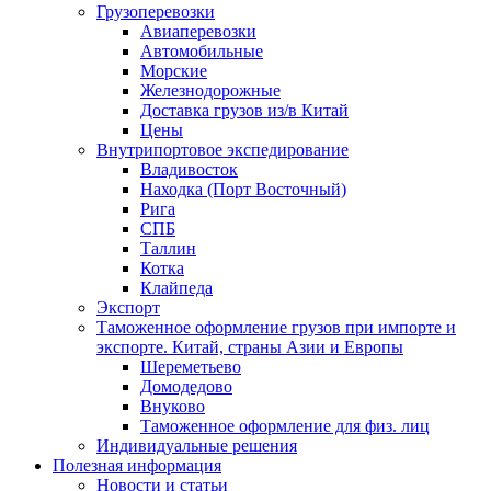
Грузоперевозки
Авиаперевозки
Автомобильные
Морские
Железнодорожные
Доставка грузов из/в Китай
Цены
Внутрипортовое экспедирование
Владивосток
Находка (Порт Восточный)
Рига
СПБ
Таллин
Котка
Клайпеда
Экспорт
Таможенное оформление грузов при импорте и
экспорте. Китай, страны Азии и Европы
Шереметьево
Домодедово
Внуково
Таможенное оформление для физ. лиц
Индивидуальные решения
Полезная информация
Новости и статьи