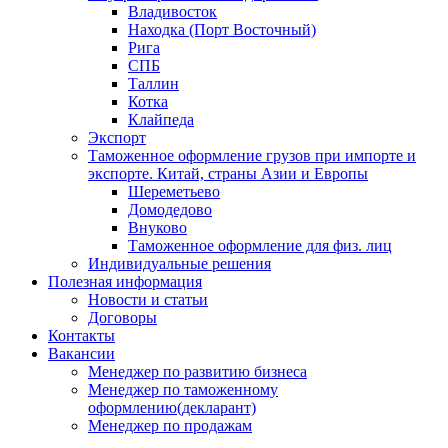
Владивосток
Находка (Порт Восточный)
Рига
СПБ
Таллин
Котка
Клайпеда
Экспорт
Таможенное оформление грузов при импорте и
экспорте. Китай, страны Азии и Европы
Шереметьево
Домодедово
Внуково
Таможенное оформление для физ. лиц
Индивидуальные решения
Полезная информация
Новости и статьи
Договоры
Контакты
Вакансии
Менеджер по развитию бизнеса
Менеджер по таможенному
оформлению(декларант)
Менеджер по продажам