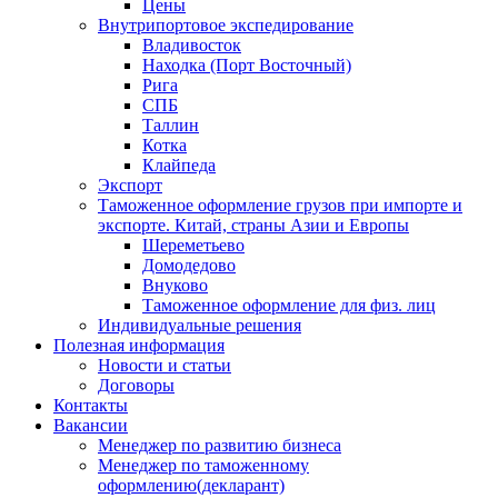
Цены
Внутрипортовое экспедирование
Владивосток
Находка (Порт Восточный)
Рига
СПБ
Таллин
Котка
Клайпеда
Экспорт
Таможенное оформление грузов при импорте и
экспорте. Китай, страны Азии и Европы
Шереметьево
Домодедово
Внуково
Таможенное оформление для физ. лиц
Индивидуальные решения
Полезная информация
Новости и статьи
Договоры
Контакты
Вакансии
Менеджер по развитию бизнеса
Менеджер по таможенному
оформлению(декларант)