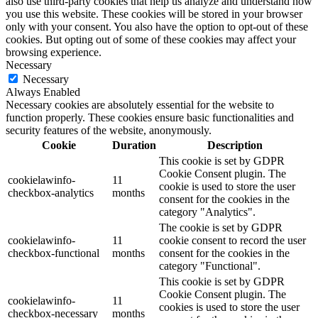
also use third-party cookies that help us analyze and understand how
you use this website. These cookies will be stored in your browser
only with your consent. You also have the option to opt-out of these
cookies. But opting out of some of these cookies may affect your
browsing experience.
Necessary
Necessary
Always Enabled
Necessary cookies are absolutely essential for the website to
function properly. These cookies ensure basic functionalities and
security features of the website, anonymously.
Cookie
Duration
Description
This cookie is set by GDPR
Cookie Consent plugin. The
cookielawinfo-
11
cookie is used to store the user
checkbox-analytics
months
consent for the cookies in the
category "Analytics".
The cookie is set by GDPR
cookielawinfo-
11
cookie consent to record the user
checkbox-functional
months
consent for the cookies in the
category "Functional".
This cookie is set by GDPR
Cookie Consent plugin. The
cookielawinfo-
11
cookies is used to store the user
checkbox-necessary
months