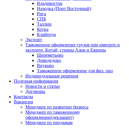
Владивосток
Находка (Порт Восточный)
Рига
СПБ
Таллин
Котка
Клайпеда
Экспорт
Таможенное оформление грузов при импорте и
экспорте. Китай, страны Азии и Европы
Шереметьево
Домодедово
Внуково
Таможенное оформление для физ. лиц
Индивидуальные решения
Полезная информация
Новости и статьи
Договоры
Контакты
Вакансии
Менеджер по развитию бизнеса
Менеджер по таможенному
оформлению(декларант)
Менеджер по продажам