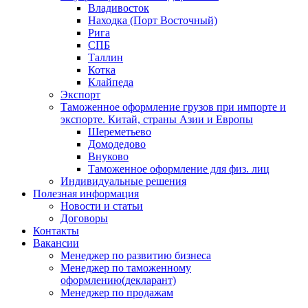
Владивосток
Находка (Порт Восточный)
Рига
СПБ
Таллин
Котка
Клайпеда
Экспорт
Таможенное оформление грузов при импорте и
экспорте. Китай, страны Азии и Европы
Шереметьево
Домодедово
Внуково
Таможенное оформление для физ. лиц
Индивидуальные решения
Полезная информация
Новости и статьи
Договоры
Контакты
Вакансии
Менеджер по развитию бизнеса
Менеджер по таможенному
оформлению(декларант)
Менеджер по продажам