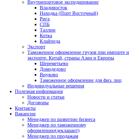
Внутрипортовое экспедирование
Владивосток
Находка (Порт Восточный)
Рига
СПБ
Таллин
Котка
Клайпеда
Экспорт
Таможенное оформление грузов при импорте и
экспорте. Китай, страны Азии и Европы
Шереметьево
Домодедово
Внуково
Таможенное оформление для физ. лиц
Индивидуальные решения
Полезная информация
Новости и статьи
Договоры
Контакты
Вакансии
Менеджер по развитию бизнеса
Менеджер по таможенному
оформлению(декларант)
Менеджер по продажам