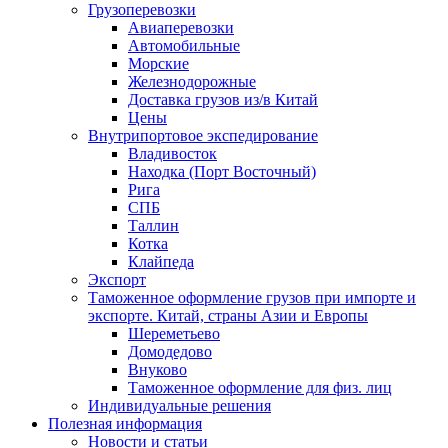
Грузоперевозки
Авиаперевозки
Автомобильные
Морские
Железнодорожные
Доставка грузов из/в Китай
Цены
Внутрипортовое экспедирование
Владивосток
Находка (Порт Восточный)
Рига
СПБ
Таллин
Котка
Клайпеда
Экспорт
Таможенное оформление грузов при импорте и
экспорте. Китай, страны Азии и Европы
Шереметьево
Домодедово
Внуково
Таможенное оформление для физ. лиц
Индивидуальные решения
Полезная информация
Новости и статьи