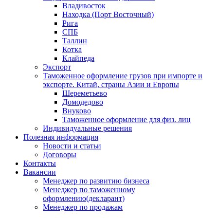
Владивосток
Находка (Порт Восточный)
Рига
СПБ
Таллин
Котка
Клайпеда
Экспорт
Таможенное оформление грузов при импорте и
экспорте. Китай, страны Азии и Европы
Шереметьево
Домодедово
Внуково
Таможенное оформление для физ. лиц
Индивидуальные решения
Полезная информация
Новости и статьи
Договоры
Контакты
Вакансии
Менеджер по развитию бизнеса
Менеджер по таможенному
оформлению(декларант)
Менеджер по продажам