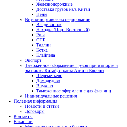
Железнодорожные
Доставка грузов из/в Китай
Цены
Внутрипортовое экспедирование
Владивосток
Находка (Порт Восточный)
Рига
СПБ
Таллин
Котка
Клайпеда
Экспорт
Таможенное оформление грузов при импорте и
экспорте. Китай, страны Азии и Европы
Шереметьево
Домодедово
Внуково
Таможенное оформление для физ. лиц
Индивидуальные решения
Полезная информация
Новости и статьи
Договоры
Контакты
Вакансии
Менеджер по развитию бизнеса