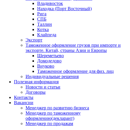
Владивосток
Находка (Порт Восточный)
Рига
СПБ
Таллин
Котка
Клайпеда
Экспорт
Таможенное оформление грузов при импорте и
экспорте. Китай, страны Азии и Европы
Шереметьево
Домодедово
Внуково
Таможенное оформление для физ. лиц
Индивидуальные решения
Полезная информация
Новости и статьи
Договоры
Контакты
Вакансии
Менеджер по развитию бизнеса
Менеджер по таможенному
оформлению(декларант)
Менеджер по продажам