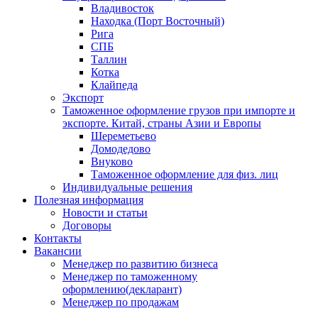
Владивосток
Находка (Порт Восточный)
Рига
СПБ
Таллин
Котка
Клайпеда
Экспорт
Таможенное оформление грузов при импорте и
экспорте. Китай, страны Азии и Европы
Шереметьево
Домодедово
Внуково
Таможенное оформление для физ. лиц
Индивидуальные решения
Полезная информация
Новости и статьи
Договоры
Контакты
Вакансии
Менеджер по развитию бизнеса
Менеджер по таможенному
оформлению(декларант)
Менеджер по продажам