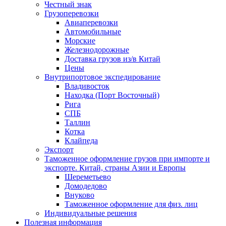
Честный знак
Грузоперевозки
Авиаперевозки
Автомобильные
Морские
Железнодорожные
Доставка грузов из/в Китай
Цены
Внутрипортовое экспедирование
Владивосток
Находка (Порт Восточный)
Рига
СПБ
Таллин
Котка
Клайпеда
Экспорт
Таможенное оформление грузов при импорте и
экспорте. Китай, страны Азии и Европы
Шереметьево
Домодедово
Внуково
Таможенное оформление для физ. лиц
Индивидуальные решения
Полезная информация