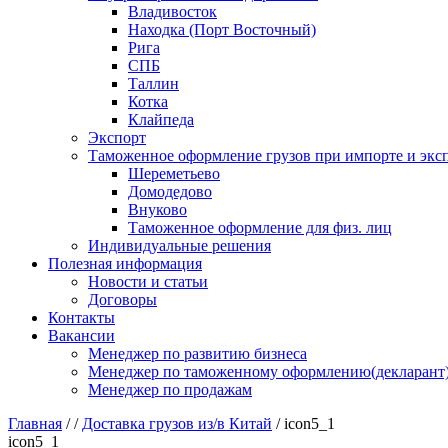
Владивосток
Находка (Порт Восточный)
Рига
СПБ
Таллин
Котка
Клайпеда
Экспорт
Таможенное оформление грузов при импорте и эксп
Шереметьево
Домодедово
Внуково
Таможенное оформление для физ. лиц
Индивидуальные решения
Полезная информация
Новости и статьи
Договоры
Контакты
Вакансии
Менеджер по развитию бизнеса
Менеджер по таможенному оформлению(декларант
Менеджер по продажам
Главная
/
/
Доставка грузов из/в Китай
/
icon5_1
icon5_1