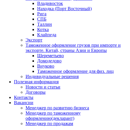
Владивосток
Находка (Порт Восточный)
Рига
СПБ
Таллин
Котка
Клайпеда
Экспорт
Таможенное оформление грузов при импорте и
экспорте. Китай, страны Азии и Европы
Шереметьево
Домодедово
Внуково
Таможенное оформление для физ. лиц
Индивидуальные решения
Полезная информация
Новости и статьи
Договоры
Контакты
Вакансии
Менеджер по развитию бизнеса
Менеджер по таможенному
оформлению(декларант)
Менеджер по продажам