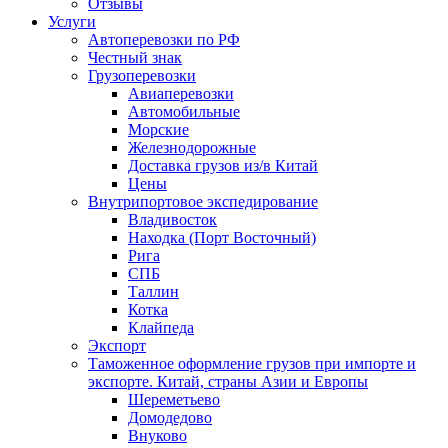
Отзывы
Услуги
Автоперевозки по РФ
Честный знак
Грузоперевозки
Авиаперевозки
Автомобильные
Морские
Железнодорожные
Доставка грузов из/в Китай
Цены
Внутрипортовое экспедирование
Владивосток
Находка (Порт Восточный)
Рига
СПБ
Таллин
Котка
Клайпеда
Экспорт
Таможенное оформление грузов при импорте и
экспорте. Китай, страны Азии и Европы
Шереметьево
Домодедово
Внуково