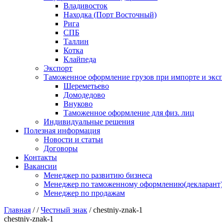
Владивосток
Находка (Порт Восточный)
Рига
СПБ
Таллин
Котка
Клайпеда
Экспорт
Таможенное оформление грузов при импорте и эксп
Шереметьево
Домодедово
Внуково
Таможенное оформление для физ. лиц
Индивидуальные решения
Полезная информация
Новости и статьи
Договоры
Контакты
Вакансии
Менеджер по развитию бизнеса
Менеджер по таможенному оформлению(декларант
Менеджер по продажам
Главная
/
/
Честный знак
/
chestniy-znak-1
chestniy-znak-1