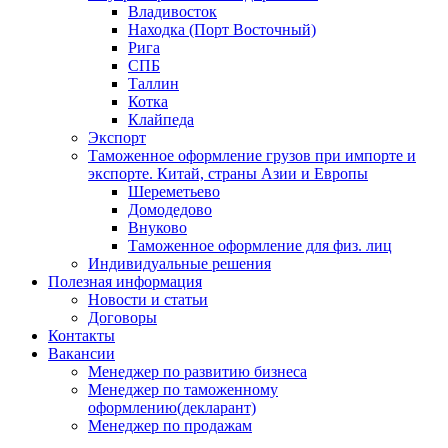
Владивосток
Находка (Порт Восточный)
Рига
СПБ
Таллин
Котка
Клайпеда
Экспорт
Таможенное оформление грузов при импорте и
экспорте. Китай, страны Азии и Европы
Шереметьево
Домодедово
Внуково
Таможенное оформление для физ. лиц
Индивидуальные решения
Полезная информация
Новости и статьи
Договоры
Контакты
Вакансии
Менеджер по развитию бизнеса
Менеджер по таможенному
оформлению(декларант)
Менеджер по продажам