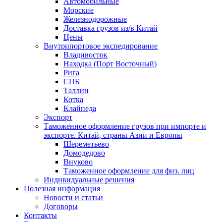
Автомобильные
Морские
Железнодорожные
Доставка грузов из/в Китай
Цены
Внутрипортовое экспедирование
Владивосток
Находка (Порт Восточный)
Рига
СПБ
Таллин
Котка
Клайпеда
Экспорт
Таможенное оформление грузов при импорте и
экспорте. Китай, страны Азии и Европы
Шереметьево
Домодедово
Внуково
Таможенное оформление для физ. лиц
Индивидуальные решения
Полезная информация
Новости и статьи
Договоры
Контакты