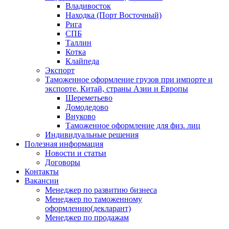
Владивосток
Находка (Порт Восточный)
Рига
СПБ
Таллин
Котка
Клайпеда
Экспорт
Таможенное оформление грузов при импорте и
экспорте. Китай, страны Азии и Европы
Шереметьево
Домодедово
Внуково
Таможенное оформление для физ. лиц
Индивидуальные решения
Полезная информация
Новости и статьи
Договоры
Контакты
Вакансии
Менеджер по развитию бизнеса
Менеджер по таможенному
оформлению(декларант)
Менеджер по продажам