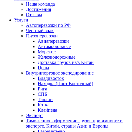
Наша команда
Достижения
Отзывы
Услуги
Автоперевозки по РФ
Честный знак
Грузоперевозки
Авиаперевозки
Автомобильные
Морские
Железнодорожные
Доставка грузов из/в Китай
Цены
Внутрипортовое экспедирование
Владивосток
Находка (Порт Восточный)
Рига
СПБ
Таллин
Котка
Клайпеда
Экспорт
Таможенное оформление грузов при импорте и
экспорте. Китай, страны Азии и Европы
Шереметьево