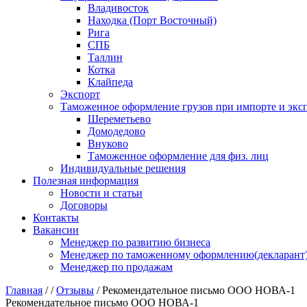
Владивосток
Находка (Порт Восточный)
Рига
СПБ
Таллин
Котка
Клайпеда
Экспорт
Таможенное оформление грузов при импорте и эксп
Шереметьево
Домодедово
Внуково
Таможенное оформление для физ. лиц
Индивидуальные решения
Полезная информация
Новости и статьи
Договоры
Контакты
Вакансии
Менеджер по развитию бизнеса
Менеджер по таможенному оформлению(декларант
Менеджер по продажам
Главная
/
/
Отзывы
/
Рекомендательное письмо ООО НОВА-1
Рекомендательное письмо ООО НОВА-1