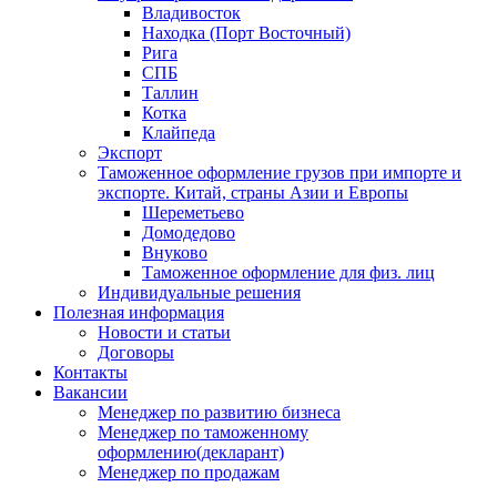
Владивосток
Находка (Порт Восточный)
Рига
СПБ
Таллин
Котка
Клайпеда
Экспорт
Таможенное оформление грузов при импорте и
экспорте. Китай, страны Азии и Европы
Шереметьево
Домодедово
Внуково
Таможенное оформление для физ. лиц
Индивидуальные решения
Полезная информация
Новости и статьи
Договоры
Контакты
Вакансии
Менеджер по развитию бизнеса
Менеджер по таможенному
оформлению(декларант)
Менеджер по продажам