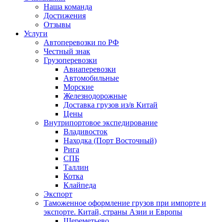
Наша команда
Достижения
Отзывы
Услуги
Автоперевозки по РФ
Честный знак
Грузоперевозки
Авиаперевозки
Автомобильные
Морские
Железнодорожные
Доставка грузов из/в Китай
Цены
Внутрипортовое экспедирование
Владивосток
Находка (Порт Восточный)
Рига
СПБ
Таллин
Котка
Клайпеда
Экспорт
Таможенное оформление грузов при импорте и
экспорте. Китай, страны Азии и Европы
Шереметьево