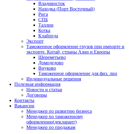
Владивосток
Находка (Порт Восточный)
Рига
СПБ
Таллин
Котка
Клайпеда
Экспорт
Таможенное оформление грузов при импорте и
экспорте. Китай, страны Азии и Европы
Шереметьево
Домодедово
Внуково
Таможенное оформление для физ. лиц
Индивидуальные решения
Полезная информация
Новости и статьи
Договоры
Контакты
Вакансии
Менеджер по развитию бизнеса
Менеджер по таможенному
оформлению(декларант)
Менеджер по продажам