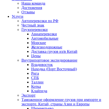
Наша команда
Достижения
Отзывы
Услуги
Автоперевозки по РФ
Честный знак
Грузоперевозки
Авиаперевозки
Автомобильные
Морские
Железнодорожные
Доставка грузов из/в Китай
Цены
Внутрипортовое экспедирование
Владивосток
Находка (Порт Восточный)
Рига
СПБ
Таллин
Котка
Клайпеда
Экспорт
Таможенное оформление грузов при импорте и
экспорте. Китай, страны Азии и Европы
Шереметьево