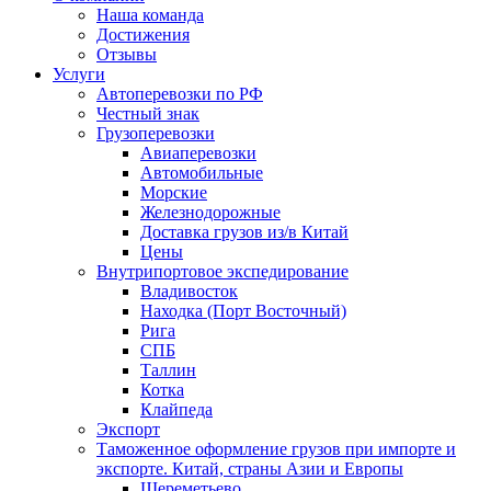
Наша команда
Достижения
Отзывы
Услуги
Автоперевозки по РФ
Честный знак
Грузоперевозки
Авиаперевозки
Автомобильные
Морские
Железнодорожные
Доставка грузов из/в Китай
Цены
Внутрипортовое экспедирование
Владивосток
Находка (Порт Восточный)
Рига
СПБ
Таллин
Котка
Клайпеда
Экспорт
Таможенное оформление грузов при импорте и
экспорте. Китай, страны Азии и Европы
Шереметьево