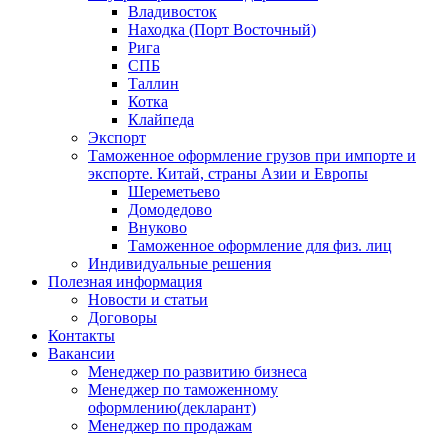
Владивосток
Находка (Порт Восточный)
Рига
СПБ
Таллин
Котка
Клайпеда
Экспорт
Таможенное оформление грузов при импорте и
экспорте. Китай, страны Азии и Европы
Шереметьево
Домодедово
Внуково
Таможенное оформление для физ. лиц
Индивидуальные решения
Полезная информация
Новости и статьи
Договоры
Контакты
Вакансии
Менеджер по развитию бизнеса
Менеджер по таможенному
оформлению(декларант)
Менеджер по продажам