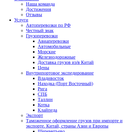
Наша команда
Достижения
Отзывы
Услуги
Автоперевозки по РФ
Честный знак
Грузоперевозки
Авиаперевозки
Автомобильные
Морские
Железнодорожные
Доставка грузов из/в Китай
Цены
Внутрипортовое экспедирование
Владивосток
Находка (Порт Восточный)
Рига
СПБ
Таллин
Котка
Клайпеда
Экспорт
Таможенное оформление грузов при импорте и
экспорте. Китай, страны Азии и Европы
Шереметьево