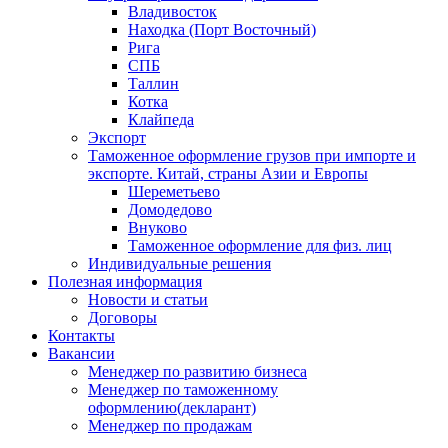
Владивосток
Находка (Порт Восточный)
Рига
СПБ
Таллин
Котка
Клайпеда
Экспорт
Таможенное оформление грузов при импорте и
экспорте. Китай, страны Азии и Европы
Шереметьево
Домодедово
Внуково
Таможенное оформление для физ. лиц
Индивидуальные решения
Полезная информация
Новости и статьи
Договоры
Контакты
Вакансии
Менеджер по развитию бизнеса
Менеджер по таможенному
оформлению(декларант)
Менеджер по продажам