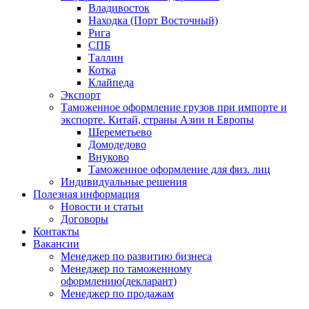
Владивосток
Находка (Порт Восточный)
Рига
СПБ
Таллин
Котка
Клайпеда
Экспорт
Таможенное оформление грузов при импорте и
экспорте. Китай, страны Азии и Европы
Шереметьево
Домодедово
Внуково
Таможенное оформление для физ. лиц
Индивидуальные решения
Полезная информация
Новости и статьи
Договоры
Контакты
Вакансии
Менеджер по развитию бизнеса
Менеджер по таможенному
оформлению(декларант)
Менеджер по продажам