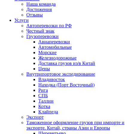
Наша команда
Достижения
Отзывы
Услуги
Автоперевозки по РФ
Честный знак
Грузоперевозки
Авиаперевозки
Автомобильные
Морские
Железнодорожные
Доставка грузов из/в Китай
Цены
Внутрипортовое экспедирование
Владивосток
Находка (Порт Восточный)
Рига
СПБ
Таллин
Котка
Клайпеда
Экспорт
Таможенное оформление грузов при импорте и
экспорте. Китай, страны Азии и Европы
Шереметьево